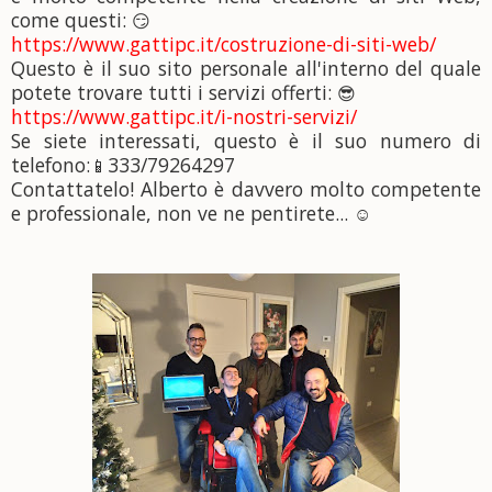
come questi:
😏
https://www.gattipc.it/costruzione-di-siti-web/
Questo è il suo sito personale all'interno del quale
potete trovare tutti i servizi offerti:
😎
https://www.gattipc.it/i-nostri-servizi/
Se siete interessati, questo è il suo numero di
telefono:
333/79264297
📱
Contattatelo! Alberto è davvero molto competente
e professionale, non ve ne pentirete...
☺️