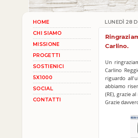
HOME
LUNEDÌ 28 
CHI SIAMO
Ringraziam
MISSIONE
Carlino.
PROGETTI
Un ringraziam
SOSTIENICI
Carlino Reggio
5X1000
riguardo all'
abbiamo riser
SOCIAL
(RE), grazie a
CONTATTI
Grazie davvero