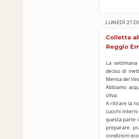
LUNEDÌ 21 D
Colletta a
Reggio Emi
La settimana
deciso di mett
Mensa del Ves
Abbiamo acqui
oliva.
A ritirare la 
cuochi interni
questa parte i
preparare pr
condizioni ec