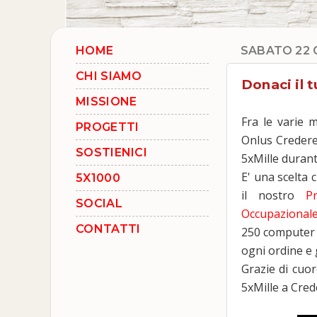
HOME
SABATO 22 
CHI SIAMO
Donaci il t
MISSIONE
Fra le varie 
PROGETTI
Onlus Credere 
SOSTIENICI
5xMille durant
E' una scelta
5X1000
il nostro
P
SOCIAL
Occupazional
CONTATTI
250 computer r
ogni ordine e g
Grazie di cuor
5xMille a Cre