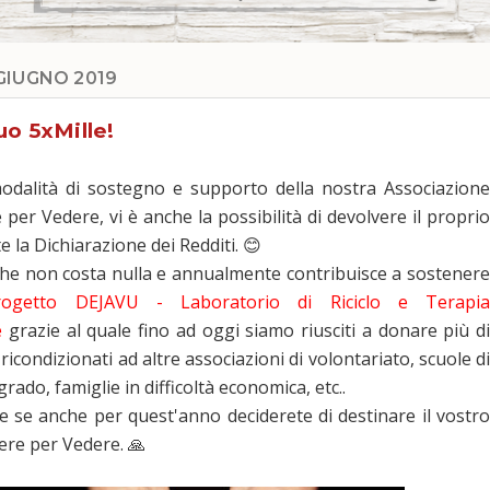
GIUGNO 2019
uo 5xMille!
modalità di sostegno e supporto della nostra Associazione
per Vedere, vi è anche la possibilità di devolvere il proprio
e la Dichiarazione dei Redditi.
😊
 che non costa nulla e annualmente contribuisce a sostenere
rogetto DEJAVU - Laboratorio di Riciclo e Terapi
e
grazie al quale fino ad oggi siamo riusciti a donare più di
icondizionati ad altre associazioni di volontari
ato, scuole d
rado, famiglie in difficoltà economica, etc..
e se anche per quest'anno deciderete di destinare il vostro
dere per Vedere.
🙏