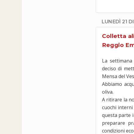
LUNEDÌ 21 D
Colletta a
Reggio Emi
La settimana
deciso di mett
Mensa del Ves
Abbiamo acqui
oliva.
A ritirare la 
cuochi interni
questa parte i
preparare pr
condizioni ec