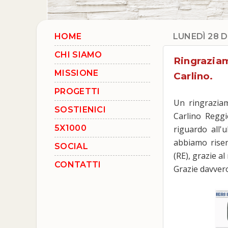
HOME
LUNEDÌ 28 
CHI SIAMO
Ringraziam
MISSIONE
Carlino.
PROGETTI
Un ringraziam
SOSTIENICI
Carlino Reggio
5X1000
riguardo all'
abbiamo riser
SOCIAL
(RE), grazie a
CONTATTI
Grazie davvero