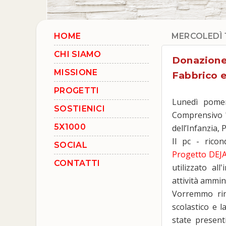
HOME
MERCOLEDÌ 
CHI SIAMO
Donazione 
MISSIONE
Fabbrico e
PROGETTI
Lunedì pomer
SOSTIENICI
Comprensivo "
5X1000
dell’Infanzia,
Il pc - ricon
SOCIAL
Progetto DEJA
CONTATTI
utilizzato all
attività ammin
Vorremmo ring
scolastico e l
state present