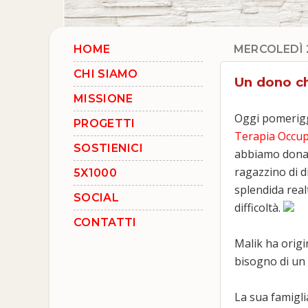
HOME
MERCOLEDÌ 
CHI SIAMO
Un dono ch
MISSIONE
Oggi pomerigg
PROGETTI
Terapia Occup
SOSTIENICI
abbiamo donat
ragazzino di d
5X1000
splendida real
SOCIAL
difficoltà.
CONTATTI
Malik ha origi
bisogno di un 
La sua famigli