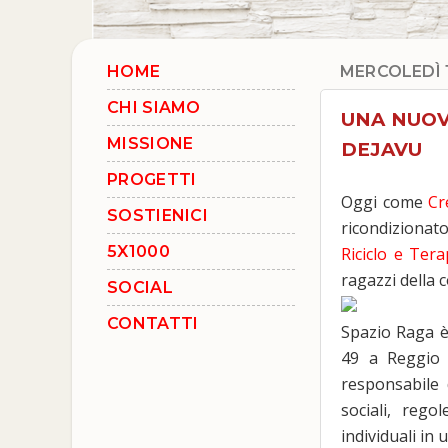
HOME
MERCOLEDÌ 
CHI SIAMO
UNA NUOV
MISSIONE
DEJAVU
PROGETTI
Oggi come
Cr
SOSTIENICI
ricondizionat
5X1000
Riciclo e Ter
ragazzi della 
SOCIAL
CONTATTI
Spazio Raga è
49 a Reggio 
responsabile 
sociali, rego
individuali in